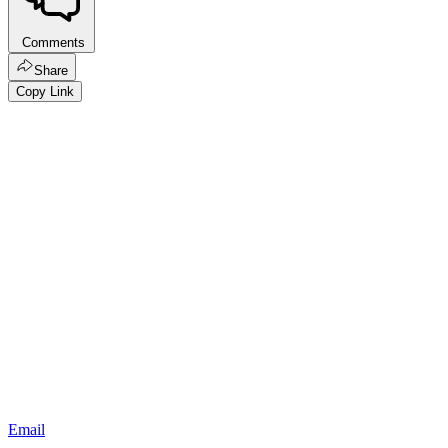
Comments
Share
Copy Link
Email