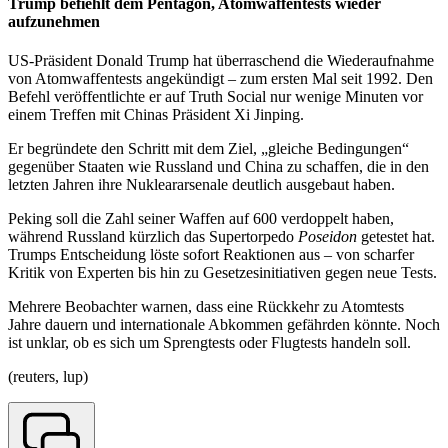
Trump befiehlt dem Pentagon, Atomwaffentests wieder
aufzunehmen
US-Präsident Donald Trump hat überraschend die Wiederaufnahme
von Atomwaffentests angekündigt – zum ersten Mal seit 1992. Den
Befehl veröffentlichte er auf Truth Social nur wenige Minuten vor
einem Treffen mit Chinas Präsident Xi Jinping.
Er begründete den Schritt mit dem Ziel, „gleiche Bedingungen“
gegenüber Staaten wie Russland und China zu schaffen, die in den
letzten Jahren ihre Nukleararsenale deutlich ausgebaut haben.
Peking soll die Zahl seiner Waffen auf 600 verdoppelt haben,
während Russland kürzlich das Supertorpedo
Poseidon
getestet hat.
Trumps Entscheidung löste sofort Reaktionen aus – von scharfer
Kritik von Experten bis hin zu Gesetzesinitiativen gegen neue Tests.
Mehrere Beobachter warnen, dass eine Rückkehr zu Atomtests
Jahre dauern und internationale Abkommen gefährden könnte. Noch
ist unklar, ob es sich um Sprengtests oder Flugtests handeln soll.
(reuters, lup)