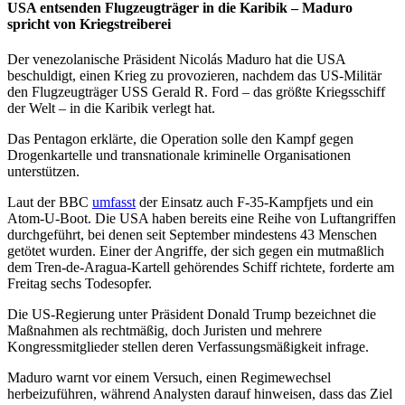
USA entsenden Flugzeugträger in die Karibik – Maduro
spricht von Kriegstreiberei
Der venezolanische Präsident Nicolás Maduro hat die USA
beschuldigt, einen Krieg zu provozieren, nachdem das US-Militär
den Flugzeugträger USS Gerald R. Ford – das größte Kriegsschiff
der Welt – in die Karibik verlegt hat.
Das Pentagon erklärte, die Operation solle den Kampf gegen
Drogenkartelle und transnationale kriminelle Organisationen
unterstützen.
Laut der BBC
umfasst
der Einsatz auch F-35-Kampfjets und ein
Atom-U-Boot. Die USA haben bereits eine Reihe von Luftangriffen
durchgeführt, bei denen seit September mindestens 43 Menschen
getötet wurden. Einer der Angriffe, der sich gegen ein mutmaßlich
dem Tren-de-Aragua-Kartell gehörendes Schiff richtete, forderte am
Freitag sechs Todesopfer.
Die US-Regierung unter Präsident Donald Trump bezeichnet die
Maßnahmen als rechtmäßig, doch Juristen und mehrere
Kongressmitglieder stellen deren Verfassungsmäßigkeit infrage.
Maduro warnt vor einem Versuch, einen Regimewechsel
herbeizuführen, während Analysten darauf hinweisen, dass das Ziel