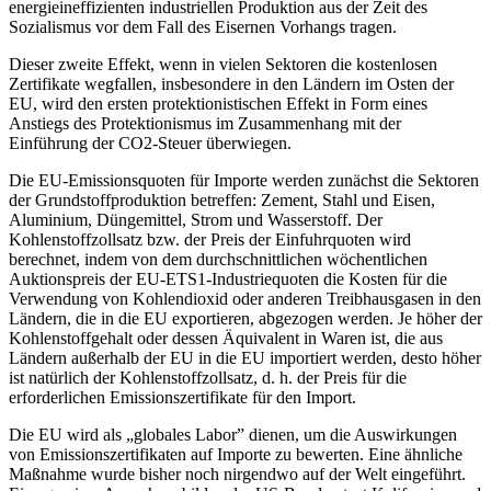
energieineffizienten industriellen Produktion aus der Zeit des
Sozialismus vor dem Fall des Eisernen Vorhangs tragen.
Dieser zweite Effekt, wenn in vielen Sektoren die kostenlosen
Zertifikate wegfallen, insbesondere in den Ländern im Osten der
EU, wird den ersten protektionistischen Effekt in Form eines
Anstiegs des Protektionismus im Zusammenhang mit der
Einführung der CO2-Steuer überwiegen.
Die EU-Emissionsquoten für Importe werden zunächst die Sektoren
der Grundstoffproduktion betreffen: Zement, Stahl und Eisen,
Aluminium, Düngemittel, Strom und Wasserstoff. Der
Kohlenstoffzollsatz bzw. der Preis der Einfuhrquoten wird
berechnet, indem von dem durchschnittlichen wöchentlichen
Auktionspreis der EU-ETS1-Industriequoten die Kosten für die
Verwendung von Kohlendioxid oder anderen Treibhausgasen in den
Ländern, die in die EU exportieren, abgezogen werden. Je höher der
Kohlenstoffgehalt oder dessen Äquivalent in Waren ist, die aus
Ländern außerhalb der EU in die EU importiert werden, desto höher
ist natürlich der Kohlenstoffzollsatz, d. h. der Preis für die
erforderlichen Emissionszertifikate für den Import.
Die EU wird als „globales Labor” dienen, um die Auswirkungen
von Emissionszertifikaten auf Importe zu bewerten. Eine ähnliche
Maßnahme wurde bisher noch nirgendwo auf der Welt eingeführt.