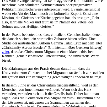
Das Wort Evangelisierung hat keine aggressive Konnotation, wie es
manchmal von säkularen Kommentatoren oder progressiven
Politikern fälschlicherweise interpretiert wird. Evangelisierung ist
weder ein Akt der Macht noch ein kultureller Export. Es ist eine
Mission, die Christus der Kirche gegeben hat, als er sagte: „Geht
also, lehrt alle Völker und tauft sie im Namen des Vaters, des
Sohnes und des Heiligen Geistes.”
In der Praxis bedeutet dies, dass christliche Gemeinschaften denen,
die danach suchen, ein spirituelles Zuhause bieten sollen. Eine
Studie der australischen Autorin Gemma Tulud Cruz mit dem Titel
„Christianity Across Borders“ (Christentum über Grenzen hinweg)
zeigt
, dass das Christentum Migranten einen klaren ethischen
Rahmen, gemeinschaftliche Unterstützung und universelle Werte
bietet.
Die Erfahrungen aus der Praxis deuten darauf hin, dass die
Konversion zum Christentum bei Migranten tatsächlich zur sozialen
Integration und zur Verringerung gewalttätiger Tendenzen beiträgt.
In diesem Sinne ist das Christentum friedensstiftend, weil es den
Menschen von innen heraus verändert. Wenn sich das Herz
verändert, verändert sich auch die Gesellschaft. Daher kann man
sagen, dass die Konversion von Migranten zum Christentum eine
der Lösungen ist, mit denen die Spannungen zwischen den
Gemeinschaften in ein Zusammenleben in Wahrheit verwandelt